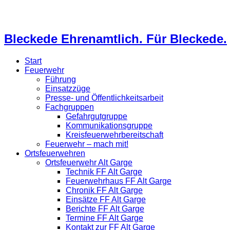
Bleckede Ehrenamtlich. Für Bleckede.
Start
Feuerwehr
Führung
Einsatzzüge
Presse- und Öffentlichkeitsarbeit
Fachgruppen
Gefahrgutgruppe
Kommunikationsgruppe
Kreisfeuerwehrbereitschaft
Feuerwehr – mach mit!
Ortsfeuerwehren
Ortsfeuerwehr Alt Garge
Technik FF Alt Garge
Feuerwehrhaus FF Alt Garge
Chronik FF Alt Garge
Einsätze FF Alt Garge
Berichte FF Alt Garge
Termine FF Alt Garge
Kontakt zur FF Alt Garge