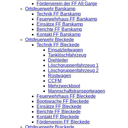
Förderverein der FF Alt Garge
Ortsfeuerwehr Barskamp
Technik FF Barskamp
Feuerwehrhaus FF Barskamp
Einsätze FF Barskamp
Berichte FF Barskamp
Kontakt FF Barskamp
Ortsfeuerwehr Bleckede
Technik FF Bleckede
Einsatzleitwagen
Tanklöschfahrzeug
Drehleiter
Löschgruppenfahrzeug 1
Löschgruppenfahrzeug 2
Rüstwagen
CCFM
Mehrzweckboot
Mannschaftstransportwagen
Feuerwehrhaus FF Bleckede
Bootswache FF Bleckede
Einsätze FF Bleckede
Berichte FF Bleckede
Kontakt FF Bleckede
Förderverein FF Bleckede
Ortsfeuerwehr Brackede