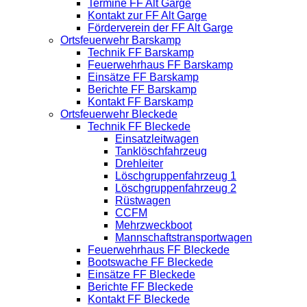
Termine FF Alt Garge
Kontakt zur FF Alt Garge
Förderverein der FF Alt Garge
Ortsfeuerwehr Barskamp
Technik FF Barskamp
Feuerwehrhaus FF Barskamp
Einsätze FF Barskamp
Berichte FF Barskamp
Kontakt FF Barskamp
Ortsfeuerwehr Bleckede
Technik FF Bleckede
Einsatzleitwagen
Tanklöschfahrzeug
Drehleiter
Löschgruppenfahrzeug 1
Löschgruppenfahrzeug 2
Rüstwagen
CCFM
Mehrzweckboot
Mannschaftstransportwagen
Feuerwehrhaus FF Bleckede
Bootswache FF Bleckede
Einsätze FF Bleckede
Berichte FF Bleckede
Kontakt FF Bleckede