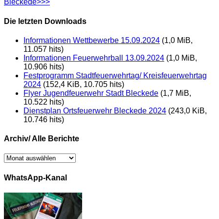
Bleckede>>>
Die letzten Downloads
Informationen Wettbewerbe 15.09.2024
(1,0 MiB,
11.057 hits)
Informationen Feuerwehrball 13.09.2024
(1,0 MiB,
10.906 hits)
Festprogramm Stadtfeuerwehrtag/ Kreisfeuerwehrtag
2024
(152,4 KiB, 10.705 hits)
Flyer Jugendfeuerwehr Stadt Bleckede
(1,7 MiB,
10.522 hits)
Dienstplan Ortsfeuerwehr Bleckede 2024
(243,0 KiB,
10.746 hits)
Archiv/ Alle Berichte
Archiv/
Alle
Berichte
WhatsApp-Kanal