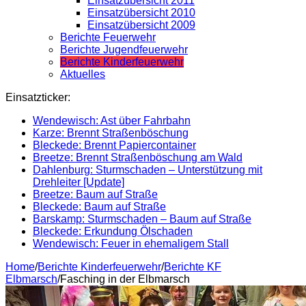
Einsatzübersicht 2011
Einsatzübersicht 2010
Einsatzübersicht 2009
Berichte Feuerwehr
Berichte Jugendfeuerwehr
Berichte Kinderfeuerwehr
Aktuelles
Einsatzticker:
Wendewisch: Ast über Fahrbahn
Karze: Brennt Straßenböschung
Bleckede: Brennt Papiercontainer
Breetze: Brennt Straßenböschung am Wald
Dahlenburg: Sturmschaden – Unterstützung mit
Drehleiter [Update]
Breetze: Baum auf Straße
Bleckede: Baum auf Straße
Barskamp: Sturmschaden – Baum auf Straße
Bleckede: Erkundung Ölschaden
Wendewisch: Feuer in ehemaligem Stall
Home
/
Berichte Kinderfeuerwehr
/
Berichte KF
Elbmarsch
/
Fasching in der Elbmarsch