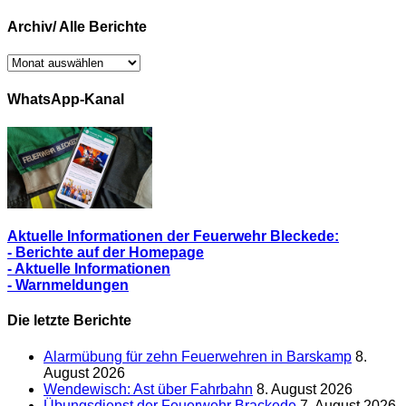
Archiv/ Alle Berichte
Archiv/
Alle
Berichte
WhatsApp-Kanal
Aktuelle Informationen der Feuerwehr Bleckede:
- Berichte auf der Homepage
- Aktuelle Informationen
- Warnmeldungen
Die letzte Berichte
Alarmübung für zehn Feuerwehren in Barskamp
8.
August 2026
Wendewisch: Ast über Fahrbahn
8. August 2026
Übungsdienst der Feuerwehr Brackede
7. August 2026