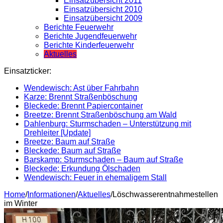
Einsatzübersicht 2011
Einsatzübersicht 2010
Einsatzübersicht 2009
Berichte Feuerwehr
Berichte Jugendfeuerwehr
Berichte Kinderfeuerwehr
Aktuelles
Einsatzticker:
Wendewisch: Ast über Fahrbahn
Karze: Brennt Straßenböschung
Bleckede: Brennt Papiercontainer
Breetze: Brennt Straßenböschung am Wald
Dahlenburg: Sturmschaden – Unterstützung mit
Drehleiter [Update]
Breetze: Baum auf Straße
Bleckede: Baum auf Straße
Barskamp: Sturmschaden – Baum auf Straße
Bleckede: Erkundung Ölschaden
Wendewisch: Feuer in ehemaligem Stall
Home
/
Informationen
/
Aktuelles
/
Löschwasserentnahmestellen
im Winter