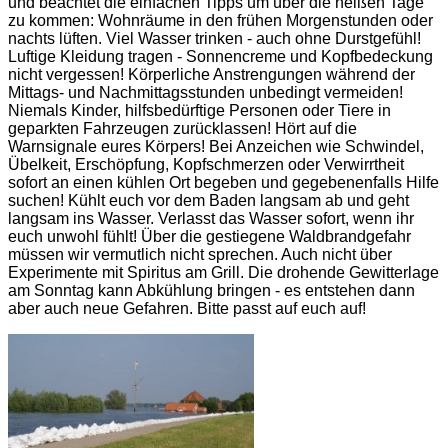
und beachtet die einfachen Tipps um über die heißen Tage
zu kommen: Wohnräume in den frühen Morgenstunden oder
nachts lüften. Viel Wasser trinken - auch ohne Durstgefühl!
Luftige Kleidung tragen - Sonnencreme und Kopfbedeckung
nicht vergessen! Körperliche Anstrengungen während der
Mittags- und Nachmittagsstunden unbedingt vermeiden!
Niemals Kinder, hilfsbedürftige Personen oder Tiere in
geparkten Fahrzeugen zurücklassen! Hört auf die
Warnsignale eures Körpers! Bei Anzeichen wie Schwindel,
Übelkeit, Erschöpfung, Kopfschmerzen oder Verwirrtheit
sofort an einen kühlen Ort begeben und gegebenenfalls Hilfe
suchen! Kühlt euch vor dem Baden langsam ab und geht
langsam ins Wasser. Verlasst das Wasser sofort, wenn ihr
euch unwohl fühlt! Über die gestiegene Waldbrandgefahr
müssen wir vermutlich nicht sprechen. Auch nicht über
Experimente mit Spiritus am Grill. Die drohende Gewitterlage
am Sonntag kann Abkühlung bringen - es entstehen dann
aber auch neue Gefahren. Bitte passt auf euch auf!