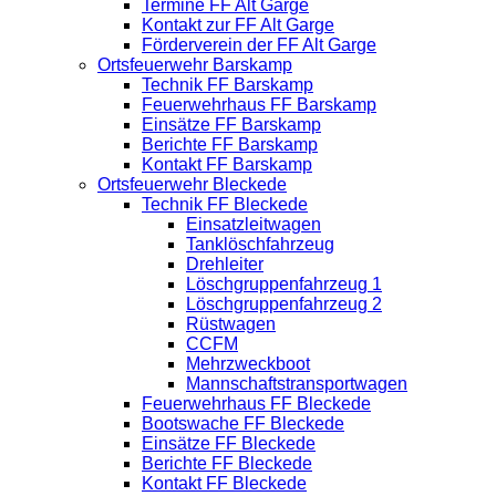
Termine FF Alt Garge
Kontakt zur FF Alt Garge
Förderverein der FF Alt Garge
Ortsfeuerwehr Barskamp
Technik FF Barskamp
Feuerwehrhaus FF Barskamp
Einsätze FF Barskamp
Berichte FF Barskamp
Kontakt FF Barskamp
Ortsfeuerwehr Bleckede
Technik FF Bleckede
Einsatzleitwagen
Tanklöschfahrzeug
Drehleiter
Löschgruppenfahrzeug 1
Löschgruppenfahrzeug 2
Rüstwagen
CCFM
Mehrzweckboot
Mannschaftstransportwagen
Feuerwehrhaus FF Bleckede
Bootswache FF Bleckede
Einsätze FF Bleckede
Berichte FF Bleckede
Kontakt FF Bleckede