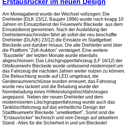
Erstausrücker im neuen Design
Am Montagabend wurde der Wechsel vollzogen: Die
Drehleiter (DLK 23/12, Baujahr 1996) wurde nach knapp 10
Jahren im Einsatzdienst der Feuerwehr Bleckede aus dem
Einsatzdienst genommen. Nach der Ausbildung der
Drehleitermaschinisten fährt ab sofort die neu beschaffte
Drehleiter (DLA(K) 23/12) die Einsätze im Stadtgebiet
Bleckede und darüber hinaus. Die alte Drehleiter wird über
die Plattform "Zoll-Auktion" versteigert. Eine weitere
"Baustelle" der letzten Monate wurde ebenfalls
abgeschlossen: Das Löschgruppenfahrzeug (LF 16/12) der
Ortsfeuerwehr Bleckede wurde umfassend modernisiert um
das Fahrzeug die nächsten Jahren weiter nutzen zu können.
Die Beleuchtung wurde auf LED umgebaut, die
Geräteraumverschlüsse wurden erneuert, das Fahrzeug
wurde neu lackiert und die Beladung wurde der
Normbeladung eines Hilfeleistungslöschfahrzeuges
angepasst. Neben der neuen Drehleiter und dem
modernisierten Löschgruppenfahrzeug wurde auch das
Tanklöschfahrzeug auf das einheitliche Design der
Stadtfeuerwehr Bleckede "umetikettiert". Somit sind die
"Erstausrücker" technisch und vom Design auf aktuellem
Stand - Alles für die Sicherheit in und um Bleckede!