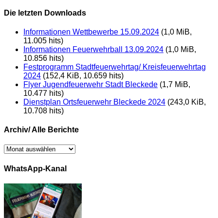
Die letzten Downloads
Informationen Wettbewerbe 15.09.2024
(1,0 MiB,
11.005 hits)
Informationen Feuerwehrball 13.09.2024
(1,0 MiB,
10.856 hits)
Festprogramm Stadtfeuerwehrtag/ Kreisfeuerwehrtag
2024
(152,4 KiB, 10.659 hits)
Flyer Jugendfeuerwehr Stadt Bleckede
(1,7 MiB,
10.477 hits)
Dienstplan Ortsfeuerwehr Bleckede 2024
(243,0 KiB,
10.708 hits)
Archiv/ Alle Berichte
Archiv/
Alle
Berichte
WhatsApp-Kanal