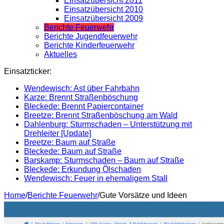
Einsatzübersicht 2011
Einsatzübersicht 2010
Einsatzübersicht 2009
Berichte Feuerwehr
Berichte Jugendfeuerwehr
Berichte Kinderfeuerwehr
Aktuelles
Einsatzticker:
Wendewisch: Ast über Fahrbahn
Karze: Brennt Straßenböschung
Bleckede: Brennt Papiercontainer
Breetze: Brennt Straßenböschung am Wald
Dahlenburg: Sturmschaden – Unterstützung mit
Drehleiter [Update]
Breetze: Baum auf Straße
Bleckede: Baum auf Straße
Barskamp: Sturmschaden – Baum auf Straße
Bleckede: Erkundung Ölschaden
Wendewisch: Feuer in ehemaligem Stall
Home
/
Berichte Feuerwehr
/
Gute Vorsätze und Ideen