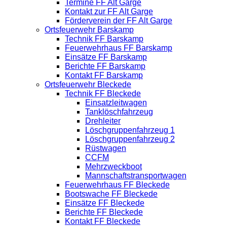
Termine FF Alt Garge
Kontakt zur FF Alt Garge
Förderverein der FF Alt Garge
Ortsfeuerwehr Barskamp
Technik FF Barskamp
Feuerwehrhaus FF Barskamp
Einsätze FF Barskamp
Berichte FF Barskamp
Kontakt FF Barskamp
Ortsfeuerwehr Bleckede
Technik FF Bleckede
Einsatzleitwagen
Tanklöschfahrzeug
Drehleiter
Löschgruppenfahrzeug 1
Löschgruppenfahrzeug 2
Rüstwagen
CCFM
Mehrzweckboot
Mannschaftstransportwagen
Feuerwehrhaus FF Bleckede
Bootswache FF Bleckede
Einsätze FF Bleckede
Berichte FF Bleckede
Kontakt FF Bleckede