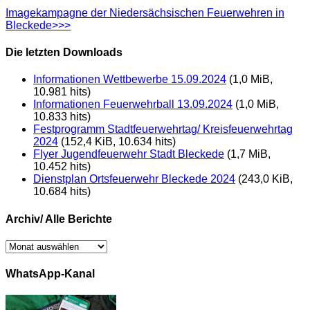
Imagekampagne der Niedersächsischen Feuerwehren in
Bleckede>>>
Die letzten Downloads
Informationen Wettbewerbe 15.09.2024
(1,0 MiB,
10.981 hits)
Informationen Feuerwehrball 13.09.2024
(1,0 MiB,
10.833 hits)
Festprogramm Stadtfeuerwehrtag/ Kreisfeuerwehrtag
2024
(152,4 KiB, 10.634 hits)
Flyer Jugendfeuerwehr Stadt Bleckede
(1,7 MiB,
10.452 hits)
Dienstplan Ortsfeuerwehr Bleckede 2024
(243,0 KiB,
10.684 hits)
Archiv/ Alle Berichte
Archiv/
Alle
Berichte
WhatsApp-Kanal