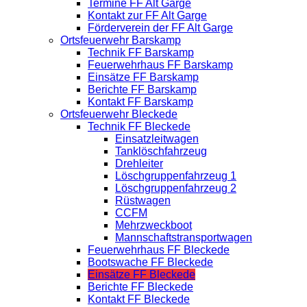
Termine FF Alt Garge
Kontakt zur FF Alt Garge
Förderverein der FF Alt Garge
Ortsfeuerwehr Barskamp
Technik FF Barskamp
Feuerwehrhaus FF Barskamp
Einsätze FF Barskamp
Berichte FF Barskamp
Kontakt FF Barskamp
Ortsfeuerwehr Bleckede
Technik FF Bleckede
Einsatzleitwagen
Tanklöschfahrzeug
Drehleiter
Löschgruppenfahrzeug 1
Löschgruppenfahrzeug 2
Rüstwagen
CCFM
Mehrzweckboot
Mannschaftstransportwagen
Feuerwehrhaus FF Bleckede
Bootswache FF Bleckede
Einsätze FF Bleckede
Berichte FF Bleckede
Kontakt FF Bleckede