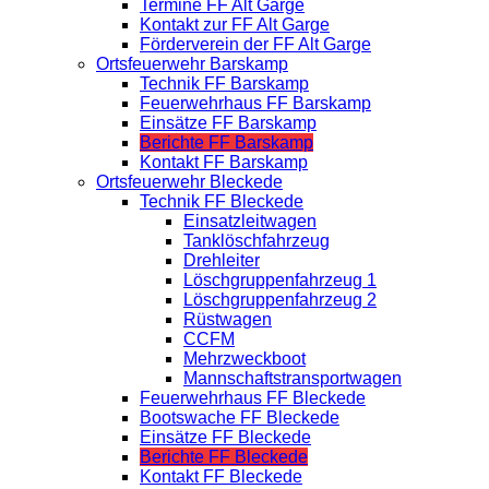
Termine FF Alt Garge
Kontakt zur FF Alt Garge
Förderverein der FF Alt Garge
Ortsfeuerwehr Barskamp
Technik FF Barskamp
Feuerwehrhaus FF Barskamp
Einsätze FF Barskamp
Berichte FF Barskamp
Kontakt FF Barskamp
Ortsfeuerwehr Bleckede
Technik FF Bleckede
Einsatzleitwagen
Tanklöschfahrzeug
Drehleiter
Löschgruppenfahrzeug 1
Löschgruppenfahrzeug 2
Rüstwagen
CCFM
Mehrzweckboot
Mannschaftstransportwagen
Feuerwehrhaus FF Bleckede
Bootswache FF Bleckede
Einsätze FF Bleckede
Berichte FF Bleckede
Kontakt FF Bleckede