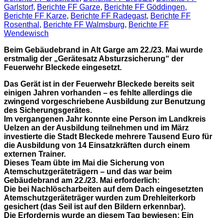
Garlstorf
,
Berichte FF Garze
,
Berichte FF Göddingen
,
Berichte FF Karze
,
Berichte FF Radegast
,
Berichte FF
Rosenthal
,
Berichte FF Walmsburg
,
Berichte FF
Wendewisch
Beim Gebäudebrand in Alt Garge am 22./23. Mai wurde
erstmalig der „Gerätesatz Absturzsicherung“ der
Feuerwehr Bleckede eingesetzt.
Das Gerät ist in der Feuerwehr Bleckede bereits seit
einigen Jahren vorhanden – es fehlte allerdings die
zwingend vorgeschriebene Ausbildung zur Benutzung
des Sicherungsgerätes.
Im vergangenen Jahr konnte eine Person im Landkreis
Uelzen an der Ausbildung teilnehmen und im März
investierte die Stadt Bleckede mehrere Tausend Euro für
die Ausbildung von 14 Einsatzkräften durch einem
externen Trainer.
Dieses Team übte im Mai die Sicherung von
Atemschutzgeräteträgern – und das war beim
Gebäudebrand am 22./23. Mai erforderlich:
Die bei Nachlöscharbeiten auf dem Dach eingesetzten
Atemschutzgeräteträger wurden zum Drehleiterkorb
gesichert (das Seil ist auf den Bildern erkennbar).
Die Erfordernis wurde an diesem Tag bewiesen: Ein