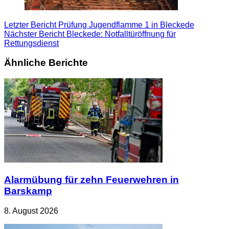
Letzter Bericht
Prüfung Jugendflamme 1 in Bleckede
Nächster Bericht
Bleckede: Notfalltüröffnung für
Rettungsdienst
Ähnliche Berichte
Alarmübung für zehn Feuerwehren in
Barskamp
8. August 2026