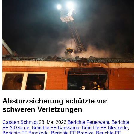
Absturzsicherung schützte vor
schweren Verletzungen
Carsten Schmidt
28. Mai 2023
Berichte Feuerwehr
,
Berichte
FF Alt Garge
,
Berichte FF Barskamp
,
Berichte FF Bleckede
,
Berichte FF Brackede
,
Berichte FF Breetze
,
Berichte FF