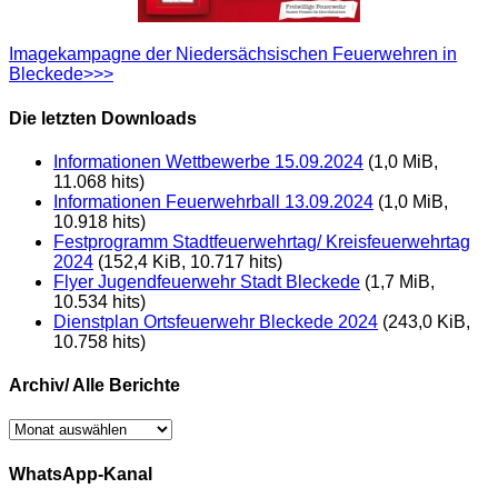
Imagekampagne der Niedersächsischen Feuerwehren in
Bleckede>>>
Die letzten Downloads
Informationen Wettbewerbe 15.09.2024
(1,0 MiB,
11.068 hits)
Informationen Feuerwehrball 13.09.2024
(1,0 MiB,
10.918 hits)
Festprogramm Stadtfeuerwehrtag/ Kreisfeuerwehrtag
2024
(152,4 KiB, 10.717 hits)
Flyer Jugendfeuerwehr Stadt Bleckede
(1,7 MiB,
10.534 hits)
Dienstplan Ortsfeuerwehr Bleckede 2024
(243,0 KiB,
10.758 hits)
Archiv/ Alle Berichte
Archiv/
Alle
Berichte
WhatsApp-Kanal