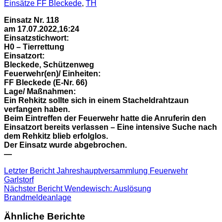
Einsätze FF Bleckede
,
TH
Einsatz Nr. 118
am 17.07.2022,16:24
Einsatzstichwort:
H0 – Tierrettung
Einsatzort:
Bleckede, Schützenweg
Feuerwehr(en)/ Einheiten:
FF Bleckede (E-Nr. 66)
Lage/ Maßnahmen:
Ein Rehkitz sollte sich in einem Stacheldrahtzaun
verfangen haben.
Beim Eintreffen der Feuerwehr hatte die Anruferin den
Einsatzort bereits verlassen – Eine intensive Suche nach
dem Rehkitz blieb erfolglos.
Der Einsatz wurde abgebrochen.
—
Letzter Bericht
Jahreshauptversammlung Feuerwehr
Garlstorf
Nächster Bericht
Wendewisch: Auslösung
Brandmeldeanlage
Ähnliche Berichte