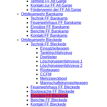
Termine FF Alt Garge
Kontakt zur FF Alt Garge
Förderverein der FF Alt Garge
Ortsfeuerwehr Barskamp
Technik FF Barskamp
Feuerwehrhaus FF Barskamp
Einsätze FF Barskamp
Berichte FF Barskamp
Kontakt FF Barskamp
Ortsfeuerwehr Bleckede
Technik FF Bleckede
Einsatzleitwagen
Tanklöschfahrzeug
Drehleiter
Löschgruppenfahrzeug 1
Löschgruppenfahrzeug 2
Rüstwagen
CCFM
Mehrzweckboot
Mannschaftstransportwagen
Feuerwehrhaus FF Bleckede
Bootswache FF Bleckede
Einsätze FF Bleckede
Berichte FF Bleckede
Kontakt FF Bleckede