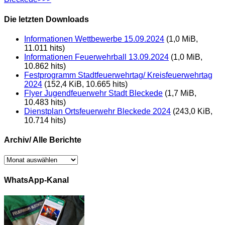
Die letzten Downloads
Informationen Wettbewerbe 15.09.2024
(1,0 MiB,
11.011 hits)
Informationen Feuerwehrball 13.09.2024
(1,0 MiB,
10.862 hits)
Festprogramm Stadtfeuerwehrtag/ Kreisfeuerwehrtag
2024
(152,4 KiB, 10.665 hits)
Flyer Jugendfeuerwehr Stadt Bleckede
(1,7 MiB,
10.483 hits)
Dienstplan Ortsfeuerwehr Bleckede 2024
(243,0 KiB,
10.714 hits)
Archiv/ Alle Berichte
Archiv/
Alle
Berichte
WhatsApp-Kanal