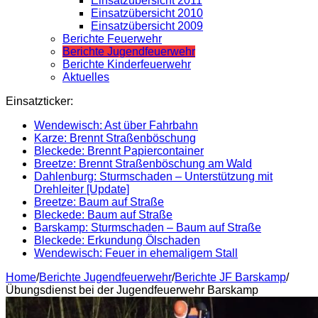
Einsatzübersicht 2011
Einsatzübersicht 2010
Einsatzübersicht 2009
Berichte Feuerwehr
Berichte Jugendfeuerwehr
Berichte Kinderfeuerwehr
Aktuelles
Einsatzticker:
Wendewisch: Ast über Fahrbahn
Karze: Brennt Straßenböschung
Bleckede: Brennt Papiercontainer
Breetze: Brennt Straßenböschung am Wald
Dahlenburg: Sturmschaden – Unterstützung mit
Drehleiter [Update]
Breetze: Baum auf Straße
Bleckede: Baum auf Straße
Barskamp: Sturmschaden – Baum auf Straße
Bleckede: Erkundung Ölschaden
Wendewisch: Feuer in ehemaligem Stall
Home
/
Berichte Jugendfeuerwehr
/
Berichte JF Barskamp
/
Übungsdienst bei der Jugendfeuerwehr Barskamp