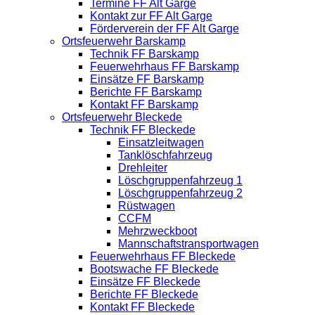
Termine FF Alt Garge
Kontakt zur FF Alt Garge
Förderverein der FF Alt Garge
Ortsfeuerwehr Barskamp
Technik FF Barskamp
Feuerwehrhaus FF Barskamp
Einsätze FF Barskamp
Berichte FF Barskamp
Kontakt FF Barskamp
Ortsfeuerwehr Bleckede
Technik FF Bleckede
Einsatzleitwagen
Tanklöschfahrzeug
Drehleiter
Löschgruppenfahrzeug 1
Löschgruppenfahrzeug 2
Rüstwagen
CCFM
Mehrzweckboot
Mannschaftstransportwagen
Feuerwehrhaus FF Bleckede
Bootswache FF Bleckede
Einsätze FF Bleckede
Berichte FF Bleckede
Kontakt FF Bleckede