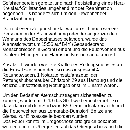
Gefahrenbereich gerettet und nach Feststellung eines Herz-
Kreislauf-Stillstandes umgehend mit der Reanimation
begonnen. Es handelte sich um den Bewohner der
Brandwohnung.
Da zu diesem Zeitpunkt unklar war, ob sich noch weitere
Personen in der Brandwohnung oder der angrenzenden
Wohnung des Doppelhauses befanden, wurde das
Alarmstichwort um 15:56 auf B4Y (Gebäudebrand,
Menschenleben in Gefahr) erhöht und die Feuerwehren aus
Dahlem, Ellringen und Harmstorf-Köstorf nachalarmiert.
Zusätzlich wurden weitere Kräfte des Rettungsdienstes an
die Einsatzstelle beordert, so dass insgesamt 4
Rettungswagen, 1 Notarzteinsatzfahrzeug, der
Rettungshubschrauber Christoph 29 aus Hamburg und die
örtliche Einsatzleitung Rettungsdienst im Einsatz waren.
Um den Bedarf an Atemschutzträgern sicherstellen zu
können, wurde um 16:13 das Stichwort erneut erhöht, so
dass dann mit dem Stichwort B5-Gemeindealarm auch noch
die Feuerwehren aus Lemgrabe-Dumstorf, Boitze und
Gienau zur Einsatzstelle beordert wurden.
Das Feuer konnte im Erdgeschoss erfolgreich bekämpft
werden und ein Übergreifen auf das Obergeschoss und die