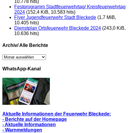
10.778 hits)
Festprogramm Stadtfeuerwehrtag/ Kreisfeuerwehrtag
2024
(152,4 KiB, 10.583 hits)
Flyer Jugendfeuerwehr Stadt Bleckede
(1,7 MiB,
10.405 hits)
Dienstplan Ortsfeuerwehr Bleckede 2024
(243,0 KiB,
10.636 hits)
Archiv/ Alle Berichte
Archiv/
Alle
Berichte
WhatsApp-Kanal
Aktuelle Informationen der Feuerwehr Bleckede:
- Berichte auf der Homepage
- Aktuelle Informationen
- Warnmeldungen