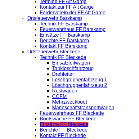
Termine FF Alt Garge
Kontakt zur FF Alt Garge
Förderverein der FF Alt Garge
Ortsfeuerwehr Barskamp
Technik FF Barskamp
Feuerwehrhaus FF Barskamp
Einsätze FF Barskamp
Berichte FF Barskamp
Kontakt FF Barskamp
Ortsfeuerwehr Bleckede
Technik FF Bleckede
Einsatzleitwagen
Tanklöschfahrzeug
Drehleiter
Löschgruppenfahrzeug 1
Löschgruppenfahrzeug 2
Rüstwagen
CCFM
Mehrzweckboot
Mannschaftstransportwagen
Feuerwehrhaus FF Bleckede
Bootswache FF Bleckede
Einsätze FF Bleckede
Berichte FF Bleckede
Kontakt FF Bleckede