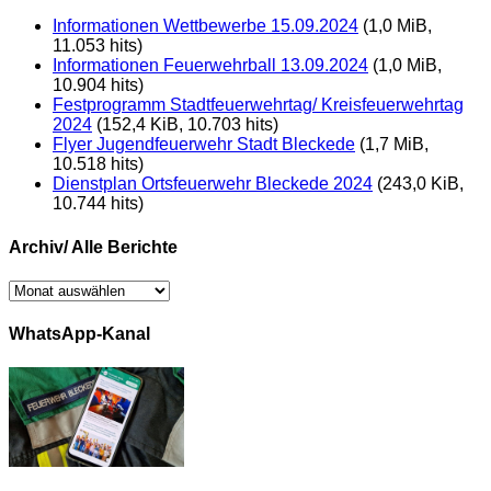
Informationen Wettbewerbe 15.09.2024
(1,0 MiB,
11.053 hits)
Informationen Feuerwehrball 13.09.2024
(1,0 MiB,
10.904 hits)
Festprogramm Stadtfeuerwehrtag/ Kreisfeuerwehrtag
2024
(152,4 KiB, 10.703 hits)
Flyer Jugendfeuerwehr Stadt Bleckede
(1,7 MiB,
10.518 hits)
Dienstplan Ortsfeuerwehr Bleckede 2024
(243,0 KiB,
10.744 hits)
Archiv/ Alle Berichte
Archiv/
Alle
Berichte
WhatsApp-Kanal