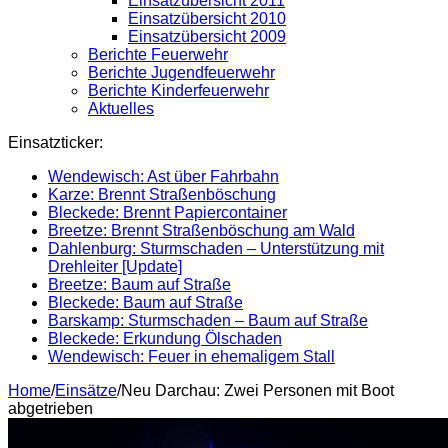
Einsatzübersicht 2011
Einsatzübersicht 2010
Einsatzübersicht 2009
Berichte Feuerwehr
Berichte Jugendfeuerwehr
Berichte Kinderfeuerwehr
Aktuelles
Einsatzticker:
Wendewisch: Ast über Fahrbahn
Karze: Brennt Straßenböschung
Bleckede: Brennt Papiercontainer
Breetze: Brennt Straßenböschung am Wald
Dahlenburg: Sturmschaden – Unterstützung mit
Drehleiter [Update]
Breetze: Baum auf Straße
Bleckede: Baum auf Straße
Barskamp: Sturmschaden – Baum auf Straße
Bleckede: Erkundung Ölschaden
Wendewisch: Feuer in ehemaligem Stall
Home
/
Einsätze
/
Neu Darchau: Zwei Personen mit Boot
abgetrieben