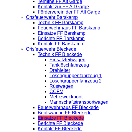
Termine FF Alt Garge
Kontakt zur FF Alt Garge
Förderverein der FF Alt Garge
Ortsfeuerwehr Barskamp
Technik FF Barskamp
Feuerwehrhaus FF Barskamp
Einsätze FF Barskamp
Berichte FF Barskamp
Kontakt FF Barskamp
Ortsfeuerwehr Bleckede
Technik FF Bleckede
Einsatzleitwagen
Tanklöschfahrzeug
Drehleiter
Löschgruppenfahrzeug 1
Löschgruppenfahrzeug 2
Rüstwagen
CCFM
Mehrzweckboot
Mannschaftstransportwagen
Feuerwehrhaus FF Bleckede
Bootswache FF Bleckede
Einsätze FF Bleckede
Berichte FF Bleckede
Kontakt FF Bleckede