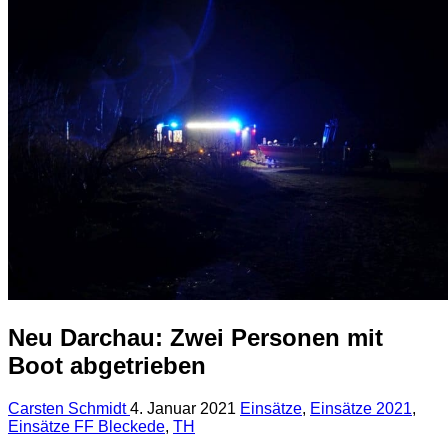
Neu Darchau: Zwei Personen mit
Boot abgetrieben
Carsten Schmidt
4. Januar 2021
Einsätze
,
Einsätze 2021
,
Einsätze FF Bleckede
,
TH