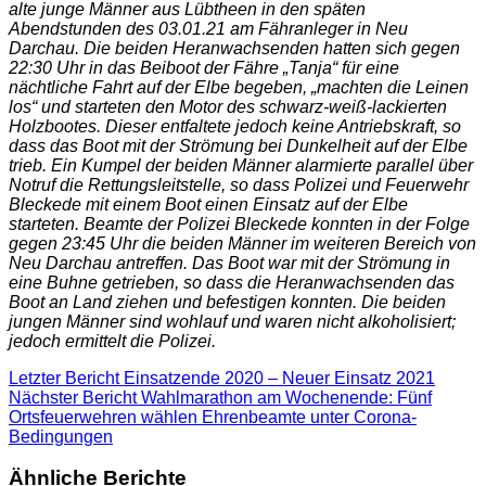
alte junge Männer aus Lübtheen in den späten
Abendstunden des 03.01.21 am Fähranleger in Neu
Darchau. Die beiden Heranwachsenden hatten sich gegen
22:30 Uhr in das Beiboot der Fähre „Tanja“ für eine
nächtliche Fahrt auf der Elbe begeben, „machten die Leinen
los“ und starteten den Motor des schwarz-weiß-lackierten
Holzbootes. Dieser entfaltete jedoch keine Antriebskraft, so
dass das Boot mit der Strömung bei Dunkelheit auf der Elbe
trieb. Ein Kumpel der beiden Männer alarmierte parallel über
Notruf die Rettungsleitstelle, so dass Polizei und Feuerwehr
Bleckede mit einem Boot einen Einsatz auf der Elbe
starteten. Beamte der Polizei Bleckede konnten in der Folge
gegen 23:45 Uhr die beiden Männer im weiteren Bereich von
Neu Darchau antreffen. Das Boot war mit der Strömung in
eine Buhne getrieben, so dass die Heranwachsenden das
Boot an Land ziehen und befestigen konnten. Die beiden
jungen Männer sind wohlauf und waren nicht alkoholisiert;
jedoch ermittelt die Polizei.
Letzter Bericht
Einsatzende 2020 – Neuer Einsatz 2021
Nächster Bericht
Wahlmarathon am Wochenende: Fünf
Ortsfeuerwehren wählen Ehrenbeamte unter Corona-
Bedingungen
Ähnliche Berichte