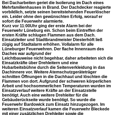
Bei Dacharbeiten geriet die Isolierung im Dach eines
Mehrfamilienhauses in Brand. Der Dachdecker reagierte
vorbildlich, setzte seinen bereitstehenden Feuerlöscher
ein. Leider ohne den gewünschten Erfolg, worauf er
sofort die Feuerwehr alarmierte.
Kurz vor 11:00Uhr ging der erste Alarm bei der
Feuerwehr Lüneburg ein. Schon beim Eintreffen der
ersten Kräfte schlugen Flammen aus dem Dach.
Einsatzleiter und Stadtbrandmeister Diesterhöft ließ
zügig auf Stadtalarm erhöhen. Vollalarm für alle
Lüneburger Feuerwehren. Der flache Innenraum des
Daches war aufgrund der
Leichtbauweise nicht begehbar, daher arbeiteten sich die
Einsatzkräfte über Drehleitern und eine
Hubarbeitsbühne durch die Seitenverkleidung in das
Dachinnere vor. Weitere Atemschutzgeräteträger
schnitten Öffnungen in die Dachhaut und löschten die
Flammen von dort. Aufgrund der schweren körperlichen
Arbeit und hochsommerlichen Temperaturen wurden im
Einsatzverlauf weitere Kräfte an der Einsatzstelle
benötigt. Auch eine weitere Drehleiter für die
Gebäuderückseite wurde benötigt. So wurde die
Feuerwehr Bardowick zum Einsatz hinzugezogen. Im
weiteren Einsatzverlauf kamen die Feuerwehr Bleckede
mit einer zusätzlichen Drehleiter sowie die