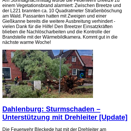
Am Sonntagnachmittag wurde die Feuerwehr Breetze zu
einem Vegetationsbrand alarmiert: Zwischen Breetze und
der L221 brannten ca. 10 Quadratmeter Straßenböschung
am Wald. Passanten hatten mit Zweigen und einer
Gießkanne bereits die weitere Ausbreitung verhindert -
vielen Dank für die Hilfe! Den Breetzer Einsatzkräften
blieben die Nachlöscharbeiten und die Kontrolle der
Brandstelle mit der Wärmebildkamera. Kommt gut in die
nächste warme Woche!
Dahlenburg: Sturmschaden –
Unterstützung mit Drehleiter [Update]
Die Feuerwehr Bleckede hat mit der Drehleiter am