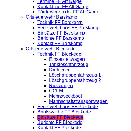
Termine FF Alt Garge
Kontakt zur FF Alt Garge
Förderverein der FF Alt Garge
Ortsfeuerwehr Barskamp
Technik FF Barskamp
Feuerwehrhaus FF Barskamp
Einsätze FF Barskamp
Berichte FF Barskamp
Kontakt FF Barskamp
Ortsfeuerwehr Bleckede
Technik FF Bleckede
Einsatzleitwagen
Tanklöschfahrzeug
Drehleiter
Löschgruppenfahrzeug 1
Löschgruppenfahrzeug 2
Rüstwagen
CCFM
Mehrzweckboot
Mannschaftstransportwagen
Feuerwehrhaus FF Bleckede
Bootswache FF Bleckede
Einsätze FF Bleckede
Berichte FF Bleckede
Kontakt FF Bleckede