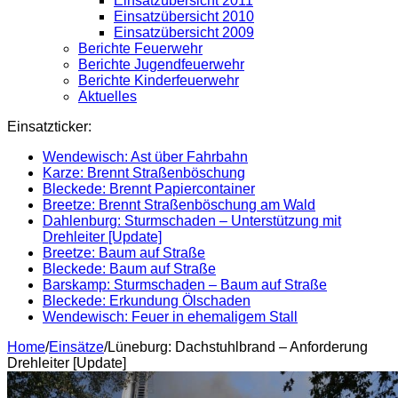
Einsatzübersicht 2011
Einsatzübersicht 2010
Einsatzübersicht 2009
Berichte Feuerwehr
Berichte Jugendfeuerwehr
Berichte Kinderfeuerwehr
Aktuelles
Einsatzticker:
Wendewisch: Ast über Fahrbahn
Karze: Brennt Straßenböschung
Bleckede: Brennt Papiercontainer
Breetze: Brennt Straßenböschung am Wald
Dahlenburg: Sturmschaden – Unterstützung mit
Drehleiter [Update]
Breetze: Baum auf Straße
Bleckede: Baum auf Straße
Barskamp: Sturmschaden – Baum auf Straße
Bleckede: Erkundung Ölschaden
Wendewisch: Feuer in ehemaligem Stall
Home
/
Einsätze
/
Lüneburg: Dachstuhlbrand – Anforderung
Drehleiter [Update]