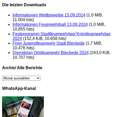
Die letzten Downloads
Informationen Wettbewerbe 15.09.2024
(1,0 MiB,
11.004 hits)
Informationen Feuerwehrball 13.09.2024
(1,0 MiB,
10.855 hits)
Festprogramm Stadtfeuerwehrtag/ Kreisfeuerwehrtag
2024
(152,4 KiB, 10.658 hits)
Flyer Jugendfeuerwehr Stadt Bleckede
(1,7 MiB,
10.476 hits)
Dienstplan Ortsfeuerwehr Bleckede 2024
(243,0 KiB,
10.707 hits)
Archiv/ Alle Berichte
Archiv/
Alle
Berichte
WhatsApp-Kanal