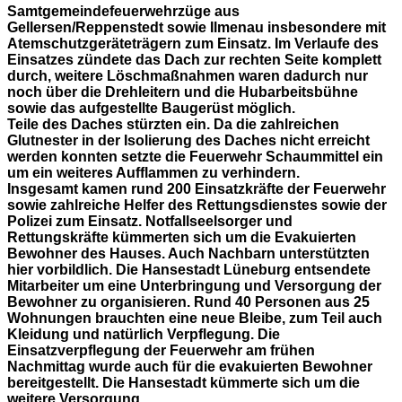
Samtgemeindefeuerwehrzüge aus
Gellersen/Reppenstedt sowie Ilmenau insbesondere mit
Atemschutzgeräteträgern zum Einsatz. Im Verlaufe des
Einsatzes zündete das Dach zur rechten Seite komplett
durch, weitere Löschmaßnahmen waren dadurch nur
noch über die Drehleitern und die Hubarbeitsbühne
sowie das aufgestellte Baugerüst möglich.
Teile des Daches stürzten ein. Da die zahlreichen
Glutnester in der Isolierung des Daches nicht erreicht
werden konnten setzte die Feuerwehr Schaummittel ein
um ein weiteres Aufflammen zu verhindern.
Insgesamt kamen rund 200 Einsatzkräfte der Feuerwehr
sowie zahlreiche Helfer des Rettungsdienstes sowie der
Polizei zum Einsatz. Notfallseelsorger und
Rettungskräfte kümmerten sich um die Evakuierten
Bewohner des Hauses. Auch Nachbarn unterstützten
hier vorbildlich. Die Hansestadt Lüneburg entsendete
Mitarbeiter um eine Unterbringung und Versorgung der
Bewohner zu organisieren. Rund 40 Personen aus 25
Wohnungen brauchten eine neue Bleibe, zum Teil auch
Kleidung und natürlich Verpflegung. Die
Einsatzverpflegung der Feuerwehr am frühen
Nachmittag wurde auch für die evakuierten Bewohner
bereitgestellt. Die Hansestadt kümmerte sich um die
weitere Versorgung.