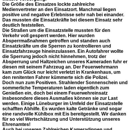
Die Größe des Einsatzes lockte zahlreiche
Medienvertreter an den Einsatzort. Manchmal liegen
positive und negative Erlebnisse sehr nah bei einander.
Das mussten die Einsatzkräfte bei diesem Einsatz sehr
deutlich feststellen.
Die Straßen um die Einsatzstelle mussten für den
Verkehr voll gesperrt werden. Hier wurden
Absperrmaßnahmen getroffen und standen auch
Einsatzkräfte um die Sperren zu kontrollieren und
Einsatzfahrzeuge hineinzulassen. Ein Autofahrer wollte
die Sperrung jedoch nicht hinnehmen, trotz der
Absperrung und Haltzeichen unseres Kameraden fuhr er
diesen mit seinem Fahrzeug an. Der Feuerwehrmann
kam zum Glück nur leicht verletzt in Krankenhaus, um
den renitenten Fahrer kümmerte sich die Polizei.
Doch nun zum Positiven. Strahlender Sonnenschein und
sommerliche Temperaturen laden eigentlich zum
Genießen ein, doch bei einem Feuerwehreinsatz
insbesondere dieses Ausmaßes können sie zur Last
werden. Einige Lüneburger im Umfeld der Einsatzstelle
schafften Abhilfe. Es wurden kalte Getränke und sogar
eine randvolle Kühlbox mit Eis bereitgestellt. Wir danken
für so viel Wertschätzung und Unterstützung unseres
Ehrenamtes!
Auch bei unseren Zahlreichen Kameradinnen und