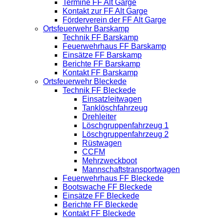
Termine FF Alt Garge
Kontakt zur FF Alt Garge
Förderverein der FF Alt Garge
Ortsfeuerwehr Barskamp
Technik FF Barskamp
Feuerwehrhaus FF Barskamp
Einsätze FF Barskamp
Berichte FF Barskamp
Kontakt FF Barskamp
Ortsfeuerwehr Bleckede
Technik FF Bleckede
Einsatzleitwagen
Tanklöschfahrzeug
Drehleiter
Löschgruppenfahrzeug 1
Löschgruppenfahrzeug 2
Rüstwagen
CCFM
Mehrzweckboot
Mannschaftstransportwagen
Feuerwehrhaus FF Bleckede
Bootswache FF Bleckede
Einsätze FF Bleckede
Berichte FF Bleckede
Kontakt FF Bleckede