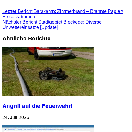
Letzter Bericht
Barskamp: Zimmerbrand – Brannte Papier/
Einsatzabbruch
Nächster Bericht
Stadtgebiet Bleckede: Diverse
Unwettereinsätze [Update]
Ähnliche Berichte
Angriff auf die Feuerwehr!
24. Juli 2026