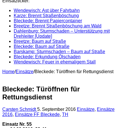
Einsatzticker:
Wendewisch: Ast über Fahrbahn
Karze: Brennt Straßenböschung
Bleckede: Brennt Papiercontainer
Breetze: Brennt Straßenböschung am Wald
Dahlenburg: Sturmschaden – Unterstützung mit
Drehleiter [Update]
Breetze: Baum auf Straße
Bleckede: Baum auf Straße
Barskamp: Sturmschaden – Baum auf Straße
Bleckede: Erkundung Ölschaden
Wendewisch: Feuer in ehemaligem Stall
Home
/
Einsätze
/
Bleckede: Türöffnen für Rettungsdienst
Bleckede: Türöffnen für
Rettungsdienst
Carsten Schmidt
5. September 2016
Einsätze
,
Einsätze
2016
,
Einsätze FF Bleckede
,
TH
Einsatz Nr. 55