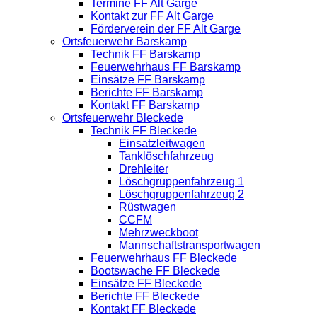
Termine FF Alt Garge
Kontakt zur FF Alt Garge
Förderverein der FF Alt Garge
Ortsfeuerwehr Barskamp
Technik FF Barskamp
Feuerwehrhaus FF Barskamp
Einsätze FF Barskamp
Berichte FF Barskamp
Kontakt FF Barskamp
Ortsfeuerwehr Bleckede
Technik FF Bleckede
Einsatzleitwagen
Tanklöschfahrzeug
Drehleiter
Löschgruppenfahrzeug 1
Löschgruppenfahrzeug 2
Rüstwagen
CCFM
Mehrzweckboot
Mannschaftstransportwagen
Feuerwehrhaus FF Bleckede
Bootswache FF Bleckede
Einsätze FF Bleckede
Berichte FF Bleckede
Kontakt FF Bleckede