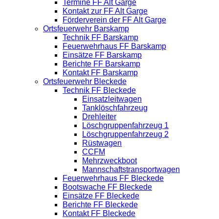
Termine FF Alt Garge
Kontakt zur FF Alt Garge
Förderverein der FF Alt Garge
Ortsfeuerwehr Barskamp
Technik FF Barskamp
Feuerwehrhaus FF Barskamp
Einsätze FF Barskamp
Berichte FF Barskamp
Kontakt FF Barskamp
Ortsfeuerwehr Bleckede
Technik FF Bleckede
Einsatzleitwagen
Tanklöschfahrzeug
Drehleiter
Löschgruppenfahrzeug 1
Löschgruppenfahrzeug 2
Rüstwagen
CCFM
Mehrzweckboot
Mannschaftstransportwagen
Feuerwehrhaus FF Bleckede
Bootswache FF Bleckede
Einsätze FF Bleckede
Berichte FF Bleckede
Kontakt FF Bleckede