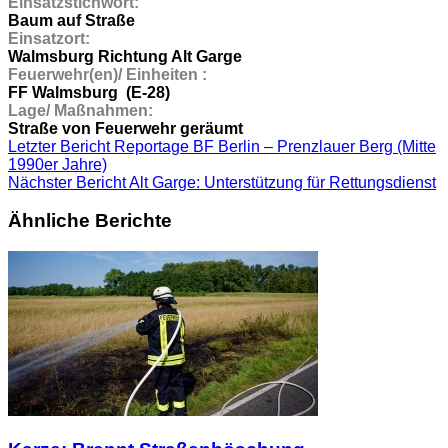
Einsatzstichwort:
Baum auf Straße
Einsatzort:
Walmsburg Richtung Alt Garge
Feuerwehr(en)/ Einheiten :
FF Walmsburg (E-28)
Lage/ Maßnahmen:
Straße von Feuerwehr geräumt
Letzter Bericht
Reportage BF Berlin – Prenzlauer Berg (Mitte
1990er Jahre)
Nächster Bericht
Alt Garge: Unterstützung für Rettungsdienst
Ähnliche Berichte