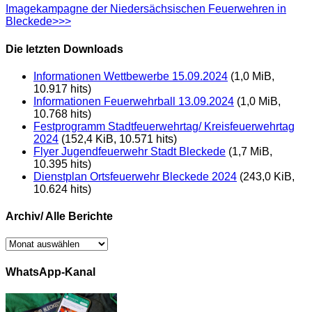
Imagekampagne der Niedersächsischen Feuerwehren in
Bleckede>>>
Die letzten Downloads
Informationen Wettbewerbe 15.09.2024
(1,0 MiB,
10.917 hits)
Informationen Feuerwehrball 13.09.2024
(1,0 MiB,
10.768 hits)
Festprogramm Stadtfeuerwehrtag/ Kreisfeuerwehrtag
2024
(152,4 KiB, 10.571 hits)
Flyer Jugendfeuerwehr Stadt Bleckede
(1,7 MiB,
10.395 hits)
Dienstplan Ortsfeuerwehr Bleckede 2024
(243,0 KiB,
10.624 hits)
Archiv/ Alle Berichte
Archiv/
Alle
Berichte
WhatsApp-Kanal