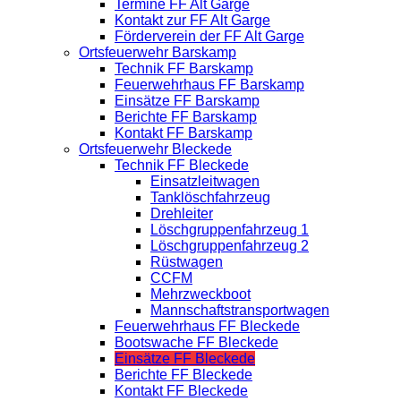
Termine FF Alt Garge
Kontakt zur FF Alt Garge
Förderverein der FF Alt Garge
Ortsfeuerwehr Barskamp
Technik FF Barskamp
Feuerwehrhaus FF Barskamp
Einsätze FF Barskamp
Berichte FF Barskamp
Kontakt FF Barskamp
Ortsfeuerwehr Bleckede
Technik FF Bleckede
Einsatzleitwagen
Tanklöschfahrzeug
Drehleiter
Löschgruppenfahrzeug 1
Löschgruppenfahrzeug 2
Rüstwagen
CCFM
Mehrzweckboot
Mannschaftstransportwagen
Feuerwehrhaus FF Bleckede
Bootswache FF Bleckede
Einsätze FF Bleckede
Berichte FF Bleckede
Kontakt FF Bleckede