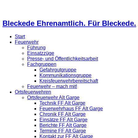
Bleckede Ehrenamtlich. Für Bleckede.
Start
Feuerwehr
Führung
Einsatzzüge
Presse- und Öffentlichkeitsarbeit
Fachgruppen
Gefahrgutgruppe
Kommunikationsgruppe
Kreisfeuerwehrbereitschaft
Feuerwehr – mach mit!
Ortsfeuerwehren
Ortsfeuerwehr Alt Garge
Technik FF Alt Garge
Feuerwehrhaus FF Alt Garge
Chronik FF Alt Garge
Einsätze FF Alt Garge
Berichte FF Alt Garge
Termine FF Alt Garge
Kontakt zur FF Alt Garge