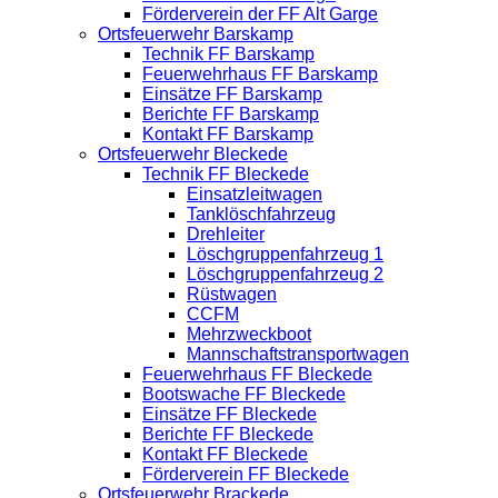
Förderverein der FF Alt Garge
Ortsfeuerwehr Barskamp
Technik FF Barskamp
Feuerwehrhaus FF Barskamp
Einsätze FF Barskamp
Berichte FF Barskamp
Kontakt FF Barskamp
Ortsfeuerwehr Bleckede
Technik FF Bleckede
Einsatzleitwagen
Tanklöschfahrzeug
Drehleiter
Löschgruppenfahrzeug 1
Löschgruppenfahrzeug 2
Rüstwagen
CCFM
Mehrzweckboot
Mannschaftstransportwagen
Feuerwehrhaus FF Bleckede
Bootswache FF Bleckede
Einsätze FF Bleckede
Berichte FF Bleckede
Kontakt FF Bleckede
Förderverein FF Bleckede
Ortsfeuerwehr Brackede