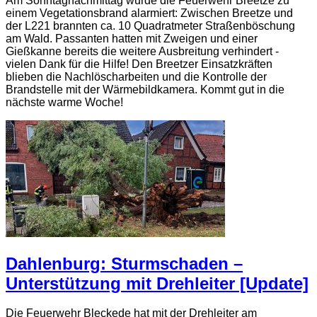
Am Sonntagnachmittag wurde die Feuerwehr Breetze zu
einem Vegetationsbrand alarmiert: Zwischen Breetze und
der L221 brannten ca. 10 Quadratmeter Straßenböschung
am Wald. Passanten hatten mit Zweigen und einer
Gießkanne bereits die weitere Ausbreitung verhindert -
vielen Dank für die Hilfe! Den Breetzer Einsatzkräften
blieben die Nachlöscharbeiten und die Kontrolle der
Brandstelle mit der Wärmebildkamera. Kommt gut in die
nächste warme Woche!
Dahlenburg: Sturmschaden –
Unterstützung mit Drehleiter [Update]
Die Feuerwehr Bleckede hat mit der Drehleiter am