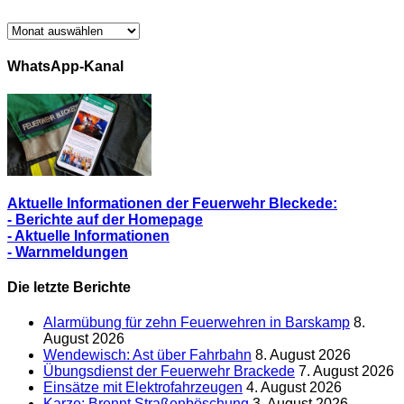
Archiv/
Alle
Berichte
WhatsApp-Kanal
Aktuelle Informationen der Feuerwehr Bleckede:
- Berichte auf der Homepage
- Aktuelle Informationen
- Warnmeldungen
Die letzte Berichte
Alarmübung für zehn Feuerwehren in Barskamp
8.
August 2026
Wendewisch: Ast über Fahrbahn
8. August 2026
Übungsdienst der Feuerwehr Brackede
7. August 2026
Einsätze mit Elektrofahrzeugen
4. August 2026
Karze: Brennt Straßenböschung
3. August 2026