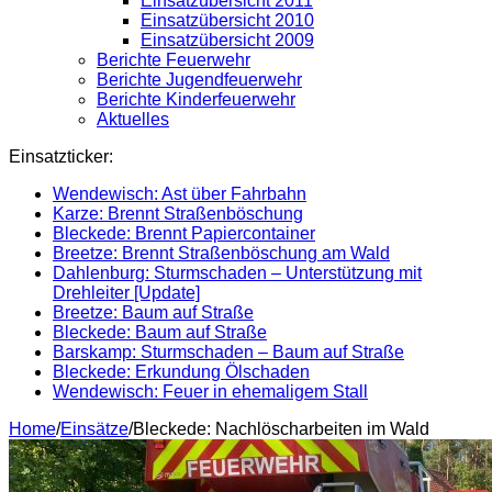
Einsatzübersicht 2011
Einsatzübersicht 2010
Einsatzübersicht 2009
Berichte Feuerwehr
Berichte Jugendfeuerwehr
Berichte Kinderfeuerwehr
Aktuelles
Einsatzticker:
Wendewisch: Ast über Fahrbahn
Karze: Brennt Straßenböschung
Bleckede: Brennt Papiercontainer
Breetze: Brennt Straßenböschung am Wald
Dahlenburg: Sturmschaden – Unterstützung mit
Drehleiter [Update]
Breetze: Baum auf Straße
Bleckede: Baum auf Straße
Barskamp: Sturmschaden – Baum auf Straße
Bleckede: Erkundung Ölschaden
Wendewisch: Feuer in ehemaligem Stall
Home
/
Einsätze
/
Bleckede: Nachlöscharbeiten im Wald