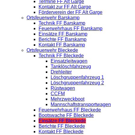
Termine FF Alt Garge
Kontakt zur FF Alt Garge
Förderverein der FF Alt Garge
Ortsfeuerwehr Barskamp
Technik FF Barskamp
Feuerwehrhaus FF Barskamp
Einsätze FF Barskamp
Berichte FF Barskamp
Kontakt FF Barskamp
Ortsfeuerwehr Bleckede
Technik FF Bleckede
Einsatzleitwagen
Tanklöschfahrzeug
Drehleiter
Löschgruppenfahrzeug 1
Löschgruppenfahrzeug 2
Rüstwagen
CCFM
Mehrzweckboot
Mannschaftstransportwagen
Feuerwehrhaus FF Bleckede
Bootswache FF Bleckede
Einsätze FF Bleckede
Berichte FF Bleckede
Kontakt FF Bleckede