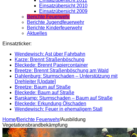
Einsatzübersicht 2011
Einsatzübersicht 2010
Einsatzübersicht 2009
Berichte Feuerwehr
Berichte Jugendfeuerwehr
Berichte Kinderfeuerwehr
Aktuelles
Einsatzticker:
Wendewisch: Ast über Fahrbahn
Karze: Brennt Straßenböschung
Bleckede: Brennt Papiercontainer
Breetze: Brennt Straßenböschung am Wald
Dahlenburg: Sturmschaden – Unterstützung mit
Drehleiter [Update]
Breetze: Baum auf Straße
Bleckede: Baum auf Straße
Barskamp: Sturmschaden – Baum auf Straße
Bleckede: Erkundung Ölschaden
Wendewisch: Feuer in ehemaligem Stall
Home
/
Berichte Feuerwehr
/
Ausbildung
Vegetationsbrandbekämpfung