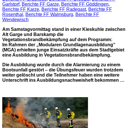
Garlstorf
,
Berichte FF Garze
,
Berichte FF Göddingen
,
Berichte FF Karze
,
Berichte FF Radegast
,
Berichte FF
Rosenthal
,
Berichte FF Walmsburg
,
Berichte FF
Wendewisch
Am Samstagvormittag stand in einer Kieskuhle zwischen
Alt Garge und Barskamp die
Vegetationsbrandbekämpfung auf dem Programm:
Im Rahmen der „Modularen Grundlagenausbildung“
(MGA) erhielten junge Einsatzkräfte aus dem Stadtgebiet
eine Ausbildung in Vegetationsbrandbekämpfung.
Die Ausbildung wurde durch die Alarmierung zu einem
Bootsunfall gestört – die Übungsfeuer wurden trotzdem
weiter gelöscht und die Teilnehmer haben eine weitere
Unterschrift ins Ausbildungsnachweisheft bekommen …