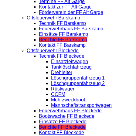
Termine FF Alt Garge
Kontakt zur FF Alt Garge
Förderverein der FF Alt Garge
Ortsfeuerwehr Barskamp
Technik FF Barskamp
Feuerwehrhaus FF Barskamp
Einsätze FF Barskamp
Berichte FF Barskamp
Kontakt FF Barskamp
Ortsfeuerwehr Bleckede
Technik FF Bleckede
Einsatzleitwagen
Tanklöschfahrzeug
Drehleiter
Löschgruppenfahrzeug 1
Löschgruppenfahrzeug 2
Rüstwagen
CCFM
Mehrzweckboot
Mannschaftstransportwagen
Feuerwehrhaus FF Bleckede
Bootswache FF Bleckede
Einsätze FF Bleckede
Berichte FF Bleckede
Kontakt FF Bleckede