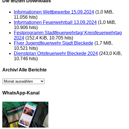
Die letzten Downloads
Informationen Wettbewerbe 15.09.2024
(1,0 MiB,
11.056 hits)
Informationen Feuerwehrball 13.09.2024
(1,0 MiB,
10.906 hits)
Festprogramm Stadtfeuerwehrtag/ Kreisfeuerwehrtag
2024
(152,4 KiB, 10.705 hits)
Flyer Jugendfeuerwehr Stadt Bleckede
(1,7 MiB,
10.521 hits)
Dienstplan Ortsfeuerwehr Bleckede 2024
(243,0 KiB,
10.746 hits)
Archiv/ Alle Berichte
Archiv/
Alle
Berichte
WhatsApp-Kanal