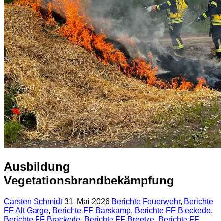
Ausbildung
Vegetationsbrandbekämpfung
Carsten Schmidt
31. Mai 2026
Berichte Feuerwehr
,
Berichte
FF Alt Garge
,
Berichte FF Barskamp
,
Berichte FF Bleckede
,
Berichte FF Brackede
,
Berichte FF Breetze
,
Berichte FF