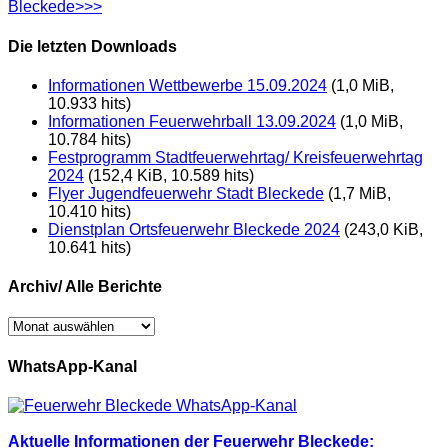
Bleckede>>>
Die letzten Downloads
Informationen Wettbewerbe 15.09.2024
(1,0 MiB,
10.933 hits)
Informationen Feuerwehrball 13.09.2024
(1,0 MiB,
10.784 hits)
Festprogramm Stadtfeuerwehrtag/ Kreisfeuerwehrtag
2024
(152,4 KiB, 10.589 hits)
Flyer Jugendfeuerwehr Stadt Bleckede
(1,7 MiB,
10.410 hits)
Dienstplan Ortsfeuerwehr Bleckede 2024
(243,0 KiB,
10.641 hits)
Archiv/ Alle Berichte
Archiv/
Alle
Berichte
WhatsApp-Kanal
Aktuelle Informationen der Feuerwehr Bleckede: