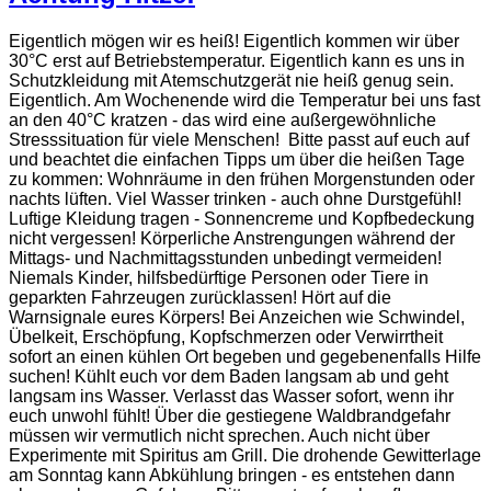
Eigentlich mögen wir es heiß! Eigentlich kommen wir über
30°C erst auf Betriebstemperatur. Eigentlich kann es uns in
Schutzkleidung mit Atemschutzgerät nie heiß genug sein.
Eigentlich. Am Wochenende wird die Temperatur bei uns fast
an den 40°C kratzen - das wird eine außergewöhnliche
Stresssituation für viele Menschen! Bitte passt auf euch auf
und beachtet die einfachen Tipps um über die heißen Tage
zu kommen: Wohnräume in den frühen Morgenstunden oder
nachts lüften. Viel Wasser trinken - auch ohne Durstgefühl!
Luftige Kleidung tragen - Sonnencreme und Kopfbedeckung
nicht vergessen! Körperliche Anstrengungen während der
Mittags- und Nachmittagsstunden unbedingt vermeiden!
Niemals Kinder, hilfsbedürftige Personen oder Tiere in
geparkten Fahrzeugen zurücklassen! Hört auf die
Warnsignale eures Körpers! Bei Anzeichen wie Schwindel,
Übelkeit, Erschöpfung, Kopfschmerzen oder Verwirrtheit
sofort an einen kühlen Ort begeben und gegebenenfalls Hilfe
suchen! Kühlt euch vor dem Baden langsam ab und geht
langsam ins Wasser. Verlasst das Wasser sofort, wenn ihr
euch unwohl fühlt! Über die gestiegene Waldbrandgefahr
müssen wir vermutlich nicht sprechen. Auch nicht über
Experimente mit Spiritus am Grill. Die drohende Gewitterlage
am Sonntag kann Abkühlung bringen - es entstehen dann