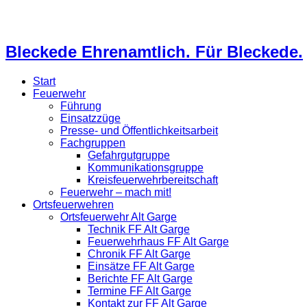
Bleckede Ehrenamtlich. Für Bleckede.
Start
Feuerwehr
Führung
Einsatzzüge
Presse- und Öffentlichkeitsarbeit
Fachgruppen
Gefahrgutgruppe
Kommunikationsgruppe
Kreisfeuerwehrbereitschaft
Feuerwehr – mach mit!
Ortsfeuerwehren
Ortsfeuerwehr Alt Garge
Technik FF Alt Garge
Feuerwehrhaus FF Alt Garge
Chronik FF Alt Garge
Einsätze FF Alt Garge
Berichte FF Alt Garge
Termine FF Alt Garge
Kontakt zur FF Alt Garge