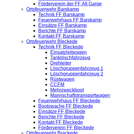
Förderverein der FF Alt Garge
Ortsfeuerwehr Barskamp
Technik FF Barskamp
Feuerwehrhaus FF Barskamp
Einsätze FF Barskamp
Berichte FF Barskamp
Kontakt FF Barskamp
Ortsfeuerwehr Bleckede
Technik FF Bleckede
Einsatzleitwagen
Tanklöschfahrzeug
Drehleiter
Löschgruppenfahrzeug 1
Löschgruppenfahrzeug 2
Rüstwagen
CCFM
Mehrzweckboot
Mannschaftstransportwagen
Feuerwehrhaus FF Bleckede
Bootswache FF Bleckede
Einsätze FF Bleckede
Berichte FF Bleckede
Kontakt FF Bleckede
Förderverein FF Bleckede
Ortsfeuerwehr Brackede