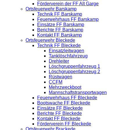
Förderverein der FF Alt Garge
Ortsfeuerwehr Barskamp
Technik FF Barskamp
Feuerwehrhaus FF Barskamp
Einsätze FF Barskamp
Berichte FF Barskamp
Kontakt FF Barskamp
Ortsfeuerwehr Bleckede
Technik FF Bleckede
Einsatzleitwagen
Tanklöschfahrzeug
Drehleiter
Löschgruppenfahrzeug 1
Löschgruppenfahrzeug 2
Rüstwagen
CCFM
Mehrzweckboot
Mannschaftstransportwagen
Feuerwehrhaus FF Bleckede
Bootswache FF Bleckede
Einsätze FF Bleckede
Berichte FF Bleckede
Kontakt FF Bleckede
Förderverein FF Bleckede
Ortsfeuerwehr Brackede