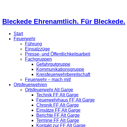
Bleckede Ehrenamtlich. Für Bleckede.
Start
Feuerwehr
Führung
Einsatzzüge
Presse- und Öffentlichkeitsarbeit
Fachgruppen
Gefahrgutgruppe
Kommunikationsgruppe
Kreisfeuerwehrbereitschaft
Feuerwehr – mach mit!
Ortsfeuerwehren
Ortsfeuerwehr Alt Garge
Technik FF Alt Garge
Feuerwehrhaus FF Alt Garge
Chronik FF Alt Garge
Einsätze FF Alt Garge
Berichte FF Alt Garge
Termine FF Alt Garge
Kontakt zur FF Alt Garge