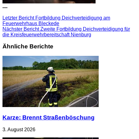
—
Letzter Bericht
Fortbildung Deichverteidigung am
Feuerwehrhaus Bleckede
Nächster Bericht
Zweite Fortbildung Deichverteidigung für
die Kreisfeuerwehrbereitschaft Nienburg
Ähnliche Berichte
Karze: Brennt Straßenböschung
3. August 2026