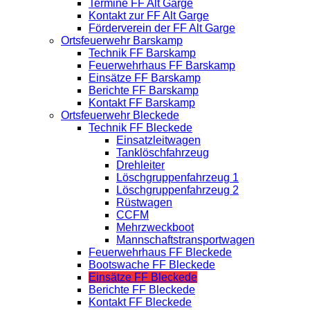
Termine FF Alt Garge
Kontakt zur FF Alt Garge
Förderverein der FF Alt Garge
Ortsfeuerwehr Barskamp
Technik FF Barskamp
Feuerwehrhaus FF Barskamp
Einsätze FF Barskamp
Berichte FF Barskamp
Kontakt FF Barskamp
Ortsfeuerwehr Bleckede
Technik FF Bleckede
Einsatzleitwagen
Tanklöschfahrzeug
Drehleiter
Löschgruppenfahrzeug 1
Löschgruppenfahrzeug 2
Rüstwagen
CCFM
Mehrzweckboot
Mannschaftstransportwagen
Feuerwehrhaus FF Bleckede
Bootswache FF Bleckede
Einsätze FF Bleckede
Berichte FF Bleckede
Kontakt FF Bleckede