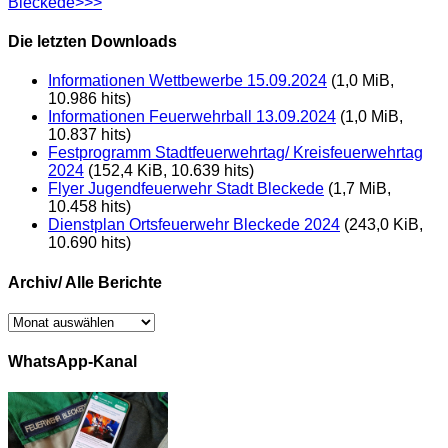
Bleckede>>>
Die letzten Downloads
Informationen Wettbewerbe 15.09.2024
(1,0 MiB,
10.986 hits)
Informationen Feuerwehrball 13.09.2024
(1,0 MiB,
10.837 hits)
Festprogramm Stadtfeuerwehrtag/ Kreisfeuerwehrtag
2024
(152,4 KiB, 10.639 hits)
Flyer Jugendfeuerwehr Stadt Bleckede
(1,7 MiB,
10.458 hits)
Dienstplan Ortsfeuerwehr Bleckede 2024
(243,0 KiB,
10.690 hits)
Archiv/ Alle Berichte
Archiv/
Alle
Berichte
WhatsApp-Kanal