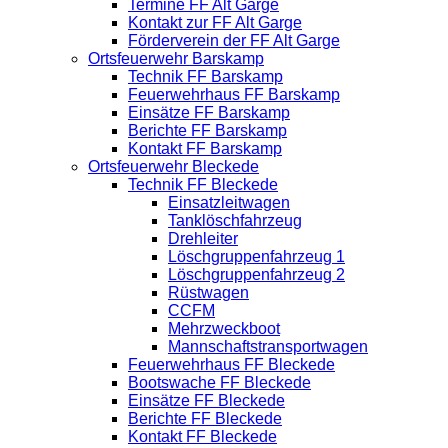
Termine FF Alt Garge
Kontakt zur FF Alt Garge
Förderverein der FF Alt Garge
Ortsfeuerwehr Barskamp
Technik FF Barskamp
Feuerwehrhaus FF Barskamp
Einsätze FF Barskamp
Berichte FF Barskamp
Kontakt FF Barskamp
Ortsfeuerwehr Bleckede
Technik FF Bleckede
Einsatzleitwagen
Tanklöschfahrzeug
Drehleiter
Löschgruppenfahrzeug 1
Löschgruppenfahrzeug 2
Rüstwagen
CCFM
Mehrzweckboot
Mannschaftstransportwagen
Feuerwehrhaus FF Bleckede
Bootswache FF Bleckede
Einsätze FF Bleckede
Berichte FF Bleckede
Kontakt FF Bleckede