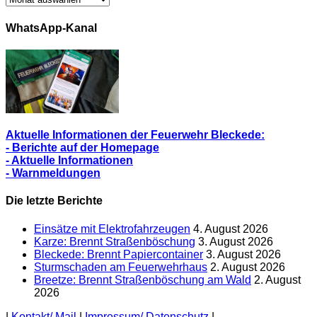
Alle
Berichte
WhatsApp-Kanal
Aktuelle Informationen der Feuerwehr Bleckede:
- Berichte auf der Homepage
- Aktuelle Informationen
- Warnmeldungen
Die letzte Berichte
Einsätze mit Elektrofahrzeugen
4. August 2026
Karze: Brennt Straßenböschung
3. August 2026
Bleckede: Brennt Papiercontainer
3. August 2026
Sturmschaden am Feuerwehrhaus
2. August 2026
Breetze: Brennt Straßenböschung am Wald
2. August
2026
|
Kontakt/ Mail
|
Impressum/ Datenschutz
|