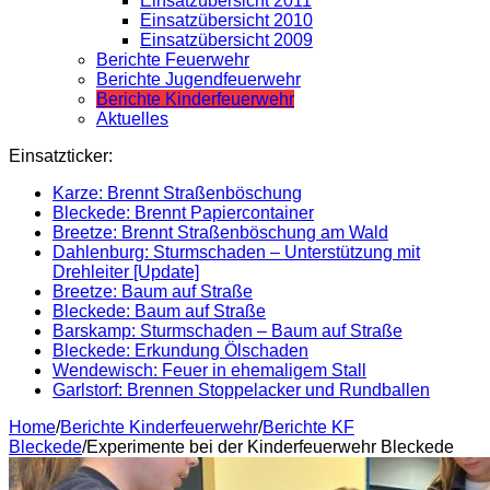
Einsatzübersicht 2011
Einsatzübersicht 2010
Einsatzübersicht 2009
Berichte Feuerwehr
Berichte Jugendfeuerwehr
Berichte Kinderfeuerwehr
Aktuelles
Einsatzticker:
Karze: Brennt Straßenböschung
Bleckede: Brennt Papiercontainer
Breetze: Brennt Straßenböschung am Wald
Dahlenburg: Sturmschaden – Unterstützung mit
Drehleiter [Update]
Breetze: Baum auf Straße
Bleckede: Baum auf Straße
Barskamp: Sturmschaden – Baum auf Straße
Bleckede: Erkundung Ölschaden
Wendewisch: Feuer in ehemaligem Stall
Garlstorf: Brennen Stoppelacker und Rundballen
Home
/
Berichte Kinderfeuerwehr
/
Berichte KF
Bleckede
/
Experimente bei der Kinderfeuerwehr Bleckede