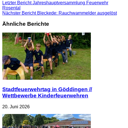
Letzter Bericht
Jahreshauptversammlung Feuerwehr
Rosental
Nächster Bericht
Bleckede: Rauchwarnmelder ausgelöst
Ähnliche Berichte
Stadtfeuerwehrtag in Göddingen //
Wettbewerbe Kinderfeuerwehren
20. Juni 2026