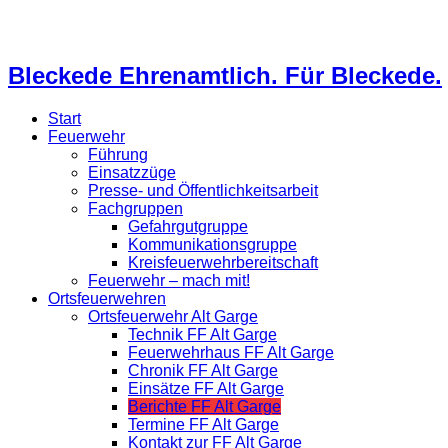
Bleckede Ehrenamtlich. Für Bleckede.
Start
Feuerwehr
Führung
Einsatzzüge
Presse- und Öffentlichkeitsarbeit
Fachgruppen
Gefahrgutgruppe
Kommunikationsgruppe
Kreisfeuerwehrbereitschaft
Feuerwehr – mach mit!
Ortsfeuerwehren
Ortsfeuerwehr Alt Garge
Technik FF Alt Garge
Feuerwehrhaus FF Alt Garge
Chronik FF Alt Garge
Einsätze FF Alt Garge
Berichte FF Alt Garge
Termine FF Alt Garge
Kontakt zur FF Alt Garge