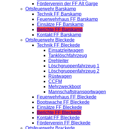
Förderverein der FF Alt Garge
Ortsfeuerwehr Barskamp
Technik FF Barskamp
Feuerwehrhaus FF Barskamp
Einsätze FF Barskamp
Berichte FF Barskamp
Kontakt FF Barskamp
Ortsfeuerwehr Bleckede
Technik FF Bleckede
Einsatzleitwagen
Tanklöschfahrzeug
Drehleiter
Löschgruppenfahrzeug 1
Löschgruppenfahrzeug 2
Rüstwagen
CCFM
Mehrzweckboot
Mannschaftstransportwagen
Feuerwehrhaus FF Bleckede
Bootswache FF Bleckede
Einsätze FF Bleckede
Berichte FF Bleckede
Kontakt FF Bleckede
Förderverein FF Bleckede
Ortsfeuerwehr Brackede