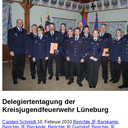
Delegiertentagung der
Kreisjugendfeuerwehr Lüneburg
Carsten Schmidt
10. Februar 2010
Berichte JF Barskamp
,
Berichte JF Bleckede
,
Berichte JF Garlstorf
,
Berichte JF