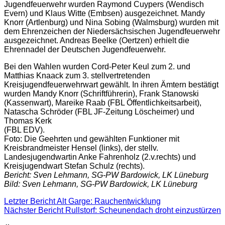
Jugendfeuerwehr wurden Raymond Cuypers (Wendisch
Evern) und Klaus Witte (Embsen) ausgezeichnet. Mandy
Knorr (Artlenburg) und Nina Sobing (Walmsburg) wurden mit
dem Ehrenzeichen der Niedersächsischen Jugendfeuerwehr
ausgezeichnet. Andreas Beelke (Oertzen) erhielt die
Ehrennadel der Deutschen Jugendfeuerwehr.
Bei den Wahlen wurden Cord-Peter Keul zum 2. und
Matthias Knaack zum 3. stellvertretenden
Kreisjugendfeuerwehrwart gewählt. In ihren Ämtern bestätigt
wurden Mandy Knorr (Schriftführerin), Frank Stanowski
(Kassenwart), Mareike Raab (FBL Öffentlichkeitsarbeit),
Natascha Schröder (FBL JF-Zeitung Löscheimer) und
Thomas Kerk
(FBL EDV).
Foto: Die Geehrten und gewählten Funktioner mit
Kreisbrandmeister Hensel (links), der stellv.
Landesjugendwartin Anke Fahrenholz (2.v.rechts) und
Kreisjugendwart Stefan Schulz (rechts).
Bericht: Sven Lehmann, SG-PW Bardowick, LK Lüneburg
Bild: Sven Lehmann, SG-PW Bardowick, LK Lüneburg
Letzter Bericht
Alt Garge: Rauchentwicklung
Nächster Bericht
Rullstorf: Scheunendach droht einzustürzen