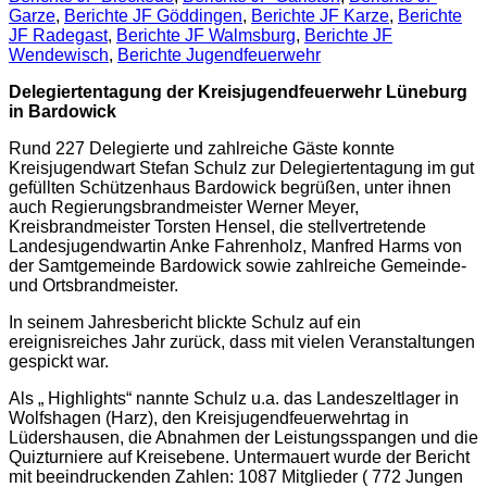
Garze
,
Berichte JF Göddingen
,
Berichte JF Karze
,
Berichte
JF Radegast
,
Berichte JF Walmsburg
,
Berichte JF
Wendewisch
,
Berichte Jugendfeuerwehr
Delegiertentagung der Kreisjugendfeuerwehr Lüneburg
in Bardowick
Rund 227 Delegierte und zahlreiche Gäste konnte
Kreisjugendwart Stefan Schulz zur Delegiertentagung im gut
gefüllten Schützenhaus Bardowick begrüßen, unter ihnen
auch Regierungsbrandmeister Werner Meyer,
Kreisbrandmeister Torsten Hensel, die stellvertretende
Landesjugendwartin Anke Fahrenholz, Manfred Harms von
der Samtgemeinde Bardowick sowie zahlreiche Gemeinde-
und Ortsbrandmeister.
In seinem Jahresbericht blickte Schulz auf ein
ereignisreiches Jahr zurück, dass mit vielen Veranstaltungen
gespickt war.
Als „ Highlights“ nannte Schulz u.a. das Landeszeltlager in
Wolfshagen (Harz), den Kreisjugendfeuerwehrtag in
Lüdershausen, die Abnahmen der Leistungsspangen und die
Quizturniere auf Kreisebene. Untermauert wurde der Bericht
mit beeindruckenden Zahlen: 1087 Mitglieder ( 772 Jungen