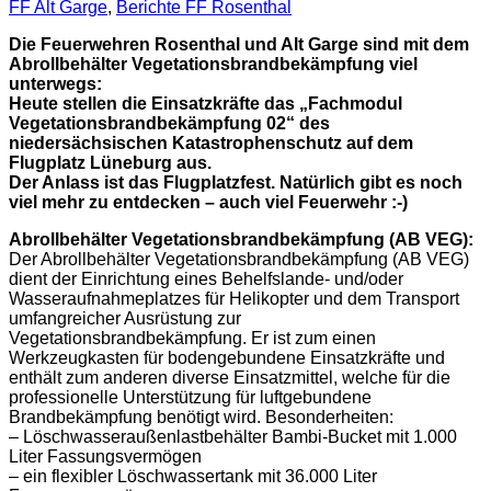
FF Alt Garge
,
Berichte FF Rosenthal
Die Feuerwehren Rosenthal und Alt Garge sind mit dem
Abrollbehälter Vegetationsbrandbekämpfung viel
unterwegs:
Heute stellen die Einsatzkräfte das „Fachmodul
Vegetationsbrandbekämpfung 02“ des
niedersächsischen Katastrophenschutz auf dem
Flugplatz Lüneburg aus.
Der Anlass ist das Flugplatzfest. Natürlich gibt es noch
viel mehr zu entdecken – auch viel Feuerwehr :-)
Abrollbehälter Vegetationsbrandbekämpfung (AB VEG):
Der Abrollbehälter Vegetationsbrandbekämpfung (AB VEG)
dient der Einrichtung eines Behelfslande- und/oder
Wasseraufnahmeplatzes für Helikopter und dem Transport
umfangreicher Ausrüstung zur
Vegetationsbrandbekämpfung. Er ist zum einen
Werkzeugkasten für bodengebundene Einsatzkräfte und
enthält zum anderen diverse Einsatzmittel, welche für die
professionelle Unterstützung für luftgebundene
Brandbekämpfung benötigt wird. Besonderheiten:
– Löschwasseraußenlastbehälter Bambi-Bucket mit 1.000
Liter Fassungsvermögen
– ein flexibler Löschwassertank mit 36.000 Liter