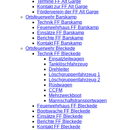
Termine FF Alt Garge
Kontakt zur FF Alt Garge
Förderverein der FF Alt Garge
Ortsfeuerwehr Barskamp
Technik FF Barskamp
Feuerwehrhaus FF Barskamp
Einsätze FF Barskamp
Berichte FF Barskamp
Kontakt FF Barskamp
Ortsfeuerwehr Bleckede
Technik FF Bleckede
Einsatzleitwagen
Tanklöschfahrzeug
Drehleiter
Löschgruppenfahrzeug 1
Löschgruppenfahrzeug 2
Rüstwagen
CCFM
Mehrzweckboot
Mannschaftstransportwagen
Feuerwehrhaus FF Bleckede
Bootswache FF Bleckede
Einsätze FF Bleckede
Berichte FF Bleckede
Kontakt FF Bleckede