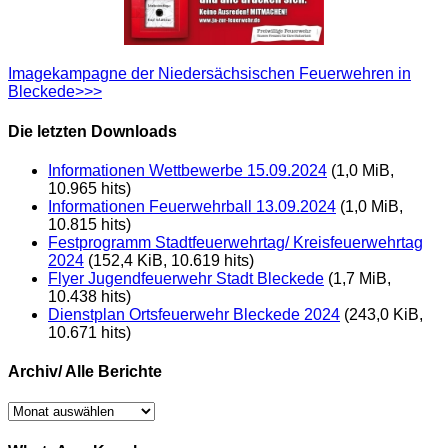
Imagekampagne der Niedersächsischen Feuerwehren in
Bleckede>>>
Die letzten Downloads
Informationen Wettbewerbe 15.09.2024
(1,0 MiB,
10.965 hits)
Informationen Feuerwehrball 13.09.2024
(1,0 MiB,
10.815 hits)
Festprogramm Stadtfeuerwehrtag/ Kreisfeuerwehrtag
2024
(152,4 KiB, 10.619 hits)
Flyer Jugendfeuerwehr Stadt Bleckede
(1,7 MiB,
10.438 hits)
Dienstplan Ortsfeuerwehr Bleckede 2024
(243,0 KiB,
10.671 hits)
Archiv/ Alle Berichte
Archiv/
Alle
Berichte